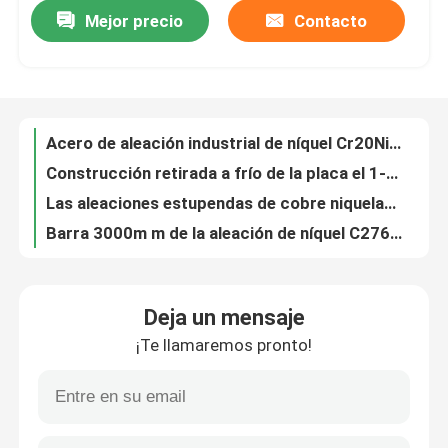
Mejor precio
Contacto
Acero de aleación industrial de níquel Cr20Ni35 4K 8K polaco
Construcción retirada a frío de la placa el 1-12m 6mm-600m m de Hastelloy C276
Viaje de la fábrica
Las aleaciones estupendas de cobre niquelan la hoja de acero inoxidable de Monel 400 del acero de aleación
Barra 3000m m de la aleación de níquel C276 C22 C4 B2 Hastelloy B3
Control de calidad
C22 C2000 B B2 B3 Hastelloy C276 alrededor de la barra 1mm-30m m
Barra de la aleación de níquel de AISI Monel 400 K500 Hastelloy B3 B2 C4 X G30 G35 C276
Éntrenos en contacto con
UNS N06625 Hastelloy C22 alrededor de la barra 600 Inconel 718 600 aleación de níquel de ASTM B575 C276 C4 Hastelloy X B B2 B3 C276 C22
hoja C22 C4 B2 B3 de Hastelloy C276 de la aleación de níquel de 0.1m m
Material de Inconel 600
Aleación de níquel de la hoja de C276 C22 C4 B2 B3 Hastelloy X 650-2000m m
Aleación ferro- de la hoja ASTM B435 de C4 B2 Hastelloy B3 C276 C22 Hastelloy X
Material Inconel 625
Deja un mensaje
aleación de níquel de 1mm-30m m C22 C4 B2 B3 B4 Hastelloy C276 ASTM
¡Te llamaremos pronto!
UNS N06030 Hastelloy B3 G30 B3 230 hoja plana 214 de 0.1-120m m
Material Incoloy 800
Tubo Inconel 600 del tubo C22 B2 de Hastelloy C276 de la aleación de níquel del ISO
La barra redonda C22 C276 de la aleación de níquel de ASTM Hastelloy B2 C2000 x B2 B3 C4 S G35 pulió
Material de Inconel 718
Barra de la aleación de níquel de AISI Monel 400 K500 Hastelloy B2 B3 C4 X G30 G35 C276