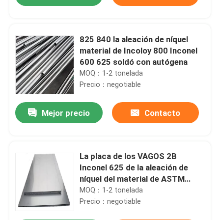
825 840 la aleación de níquel
material de Incoloy 800 Inconel
600 625 soldó con autógena
MOQ：1-2 tonelada
Precio：negotiable
Mejor precio
Contacto
Hogar
La placa de los VAGOS 2B
Inconel 625 de la aleación de
níquel del material de ASTM
Productos
Inconel 625 laminó
MOQ：1-2 tonelada
Precio：negotiable
Sobre nosotros