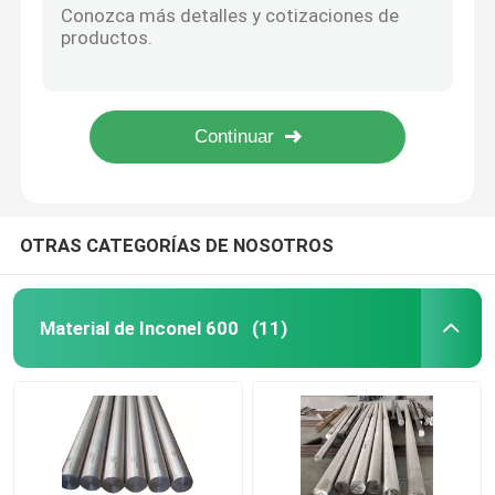
Uns N06625 Hastelloy C22 alrededor de la aleación 600 Inconel de la barra 718 ASTM B575 C276 C4 Hastelloy X B B2 B3
Incoloy 800H
Placa de la hoja C4 B2 B3 Hastelloy X de Hastelloy C276 de la aleación de níquel C22
Aleación ferro- de la placa ASTM B435 de C22 C4 C276 Hastelloy B2 B3 Hastelloy X
Placa de la aleación de níquel C276 C22 C4 B2 B3 B4 Hastelloy X
Incoloy 800HT
Placa ASTM B575 de Hastelloy X de la hoja de la aleación de níquel de C4 B3 C276 C22 Hastelloy B2
Hastelloy C 22
OTRAS CATEGORÍAS DE NOSOTROS
Hastelloy C 276
Material de Inconel 600
(11)
Hastelloy B
Hastelloy B2
Hastelloy B3