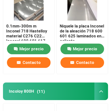
0.1mm-300m m
Niquele la placa Inconel
Inconel 718 Hastelloy
de la aleación 718 600
material C276 C22
601 625 laminados en
Inconel 600 601 617
caliente
625 713 725 800 825
Mejor precio
Mejor precio
Monel 400 K500
Contacto
Contacto
Incoloy 800H
(11)