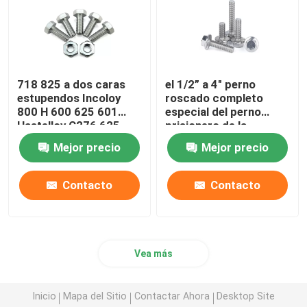
718 825 a dos caras
el 1/2” a 4" perno
estupendos Incoloy
roscado completo
800 H 600 625 601
especial del perno
Hastelloy C276 625
prisionero de la
F468AC de acero
aleación C276 de
Mejor precio
Mejor precio
inoxidables especiales
Hastelloy 904L
embrujan pesado
Contacto
Contacto
Vea más
Inicio
Mapa del Sitio
Contactar Ahora
Desktop Site