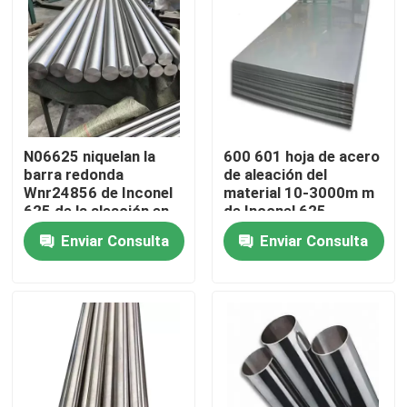
Viaje de la fábrica
Control de calidad
N06625 niquelan la
600 601 hoja de acero
Éntrenos en contacto con
barra redonda
de aleación del
Wnr24856 de Inconel
material 10-3000m m
625 de la aleación en
de Inconel 625
Material de Inconel 600
frío
Enviar Consulta
Enviar Consulta
Material Inconel 625
Material Incoloy 800
Material de Inconel 718