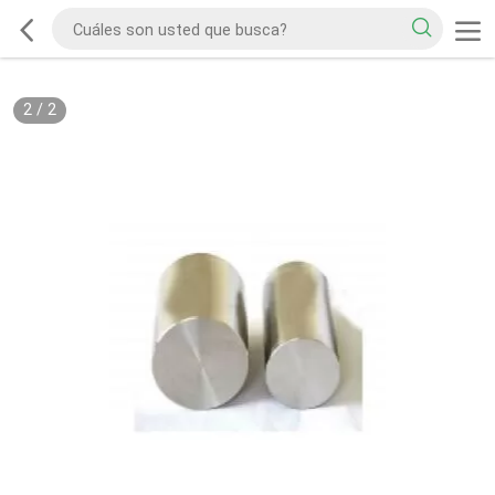
2
/
2