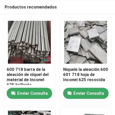
Productos recomendados
600 718 barra de la
Niquele la aleación 600
aleación de níquel del
601 718 hoja de
material de Inconel
Inconel 625 recocida
Hogar
625 brillante
Enviar Consulta
Enviar Consulta
Productos
Sobre nosotros