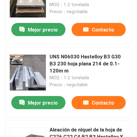
MOQ：1-2 tonelada
Precio：negotiable
Viaje de la fábrica
Mejor precio
Contacto
Control de calidad
Éntrenos en contacto con
UNS N06030 Hastelloy B3 G30
B3 230 hoja plana 214 de 0.1-
120m m
Material de Inconel 600
MOQ：1-2 tonelada
Precio：negotiable
Material Inconel 625
Mejor precio
Contacto
Material Incoloy 800
Aleación de níquel de la hoja de
Material de Inconel 718
C276 C22 C4 B2 B3 Hastelloy X