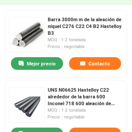
Barra 3000m m de la aleación de
níquel C276 C22 C4 B2 Hastelloy
B3
MOQ：1-2 tonelada
Precio：negotiable
Mejor precio
Contacto
UNS N06625 Hastelloy C22
alrededor de la barra 600
Inconel 718 600 aleación de
níquel de ASTM B575 C276 C4
MOQ：1-2 tonelada
Hastelloy X B B2 B3 C276 C22
Precio：negotiable