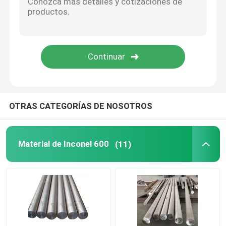
Acero de aleación de níquel
Monel aleación 400
Aleación K500 de Monel
OTRAS CATEGORÍAS DE NOSOTROS
Accesorios del cuerpo del camión
Material de Inconel 600
(11)
Pestillo con manija en T
Bisagra de correa de servicio pesado
Cierre de puerta del remolque del camión