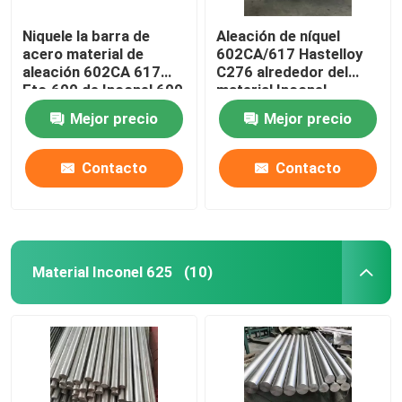
Niquele la barra de
Aleación de níquel
acero material de
602CA/617 Hastelloy
aleación 602CA 617
C276 alrededor del
Etc.600 de Inconel 600
material Inconel
601 30 C276
600/601 del acero con
Mejor precio
Mejor precio
18% de níquel, 7% de
cobalto y 5% de
molibdeno de la barra
Contacto
Contacto
Material Inconel 625
(10)