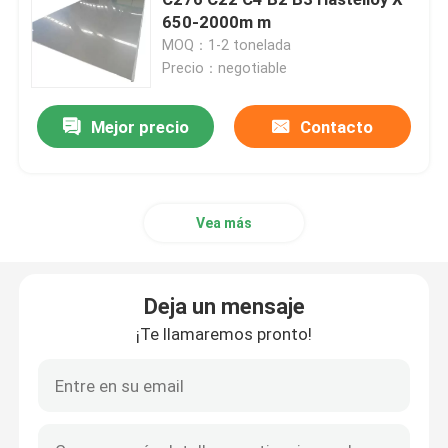
650-2000m m
MOQ：1-2 tonelada
Incoloy 800H
Precio：negotiable
Incoloy 800HT
Mejor precio
Contacto
Hastelloy C 22
Vea más
Hastelloy C 276
Deja un mensaje
Hastelloy B
¡Te llamaremos pronto!
Hastelloy B2
Hastelloy B3