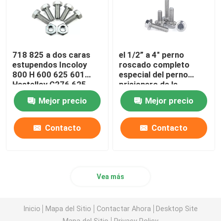
718 825 a dos caras
el 1/2” a 4" perno
estupendos Incoloy
roscado completo
800 H 600 625 601
especial del perno
Hastelloy C276 625
prisionero de la
F468AC de acero
aleación C276 de
Mejor precio
Mejor precio
inoxidables especiales
Hastelloy 904L
embrujan pesado
Contacto
Contacto
Vea más
Inicio
Mapa del Sitio
Contactar Ahora
Desktop Site
Mapa del Sitio
Privacy Policy