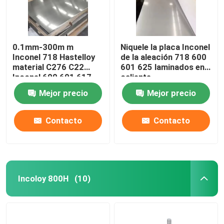
0.1mm-300m m
Niquele la placa Inconel
Inconel 718 Hastelloy
de la aleación 718 600
material C276 C22
601 625 laminados en
Inconel 600 601 617
caliente
625 713 725 800 825
Mejor precio
Mejor precio
Monel 400 K500
Contacto
Contacto
Incoloy 800H
(10)