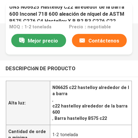
UNS N06625 Hastelloy C22 alrededor de la barra
600 Inconel 718 600 aleación de níquel de ASTM
B575 C276 C4 Hastelloy X B B2 B3 C276 C22
MOQ：1-2 tonelada
Precio：negotiable
Mejor precio
Contáctenos
DESCRIPCIóN DE PRODUCTO
N06625 c22 hastelloy alrededor de l
a barra
,
Alta luz:
c22 hastelloy alrededor de la barra
600
,
Barra hastelloy B575 c22
Cantidad de orde
1-2 tonelada
n mínima