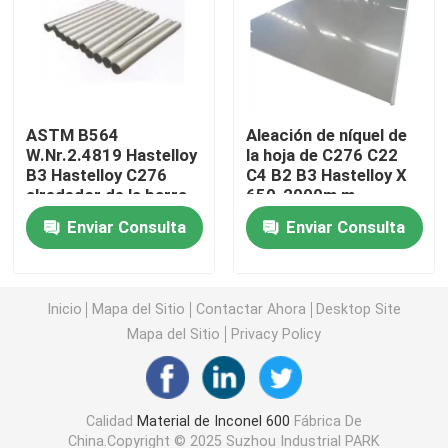
Incoloy 800H
Incoloy 800HT
ASTM B564
Aleación de níquel de
W.Nr.2.4819 Hastelloy
la hoja de C276 C22
B3 Hastelloy C276
C4 B2 B3 Hastelloy X
Hastelloy C 22
alrededor de la barra
650-2000m m
Enviar Consulta
Enviar Consulta
Hastelloy C 276
Hastelloy B
Inicio
Mapa del Sitio
Contactar Ahora
Desktop Site
Mapa del Sitio
Privacy Policy
Hastelloy B2
Calidad
Material de Inconel 600
Fábrica De
Hastelloy B3
China.Copyright © 2025 Suzhou Industrial PARK