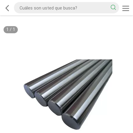
1
/
1