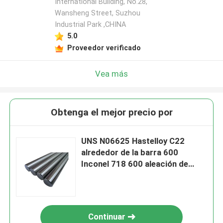
International Building, No.28,
Wansheng Street, Suzhou
Industrial Park ,CHINA
5.0
Proveedor verificado
Vea más
Obtenga el mejor precio por
UNS N06625 Hastelloy C22
alrededor de la barra 600
Inconel 718 600 aleación de
níquel de ASTM B575 C276 C4
Hastelloy X B B2 B3 C276 C22
Continuar