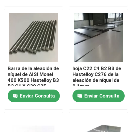
Viaje de la fábrica
Control de calidad
Éntrenos en contacto con
Barra de la aleación de
hoja C22 C4 B2 B3 de
Material de Inconel 600
níquel de AISI Monel
Hastelloy C276 de la
400 K500 Hastelloy B3
aleación de níquel de
B2 C4 X G30 G35
0.1m m
Material Inconel 625
C276
Enviar Consulta
Enviar Consulta
Material Incoloy 800
Material de Inconel 718